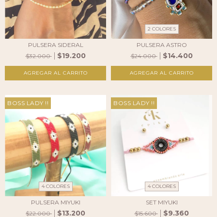
2 COLORES
PULSERA SIDERAL
PULSERA ASTRO
$19.200
$14.400
$32.000
$24.000
AGREGAR AL CARRITO
BOSS LADY !!
BOSS LADY !!
4 COLORES
4 COLORES
PULSERA MIYUKI
SET MIYUKI
$13.200
$9.360
$22.000
$15.600