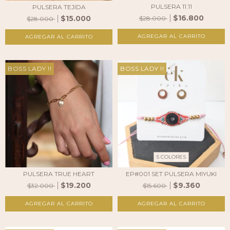
PULSERA 11.11
PULSERA TEJIDA
$16.800
$15.000
$28.000
$28.000
AGREGAR AL CARRITO
AGREGAR AL CARRITO
BOSS LADY !!
BOSS LADY !!
5 COLORES
PULSERA TRUE HEART
EP#001 SET PULSERA MIYUKI
$19.200
$9.360
$32.000
$15.600
AGREGAR AL CARRITO