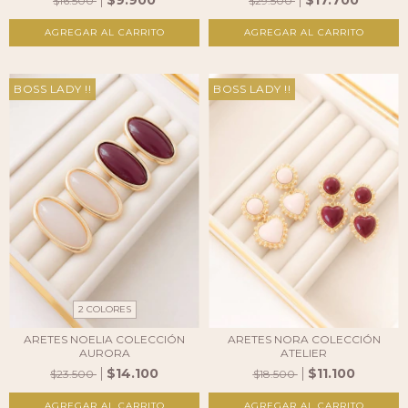
$9.900
$17.700
$16.500
$29.500
AGREGAR AL CARRITO
BOSS LADY !!
BOSS LADY !!
2 COLORES
ARETES NOELIA COLECCIÓN
ARETES NORA COLECCIÓN
AURORA
ATELIER
$14.100
$11.100
$23.500
$18.500
AGREGAR AL CARRITO
AGREGAR AL CARRITO