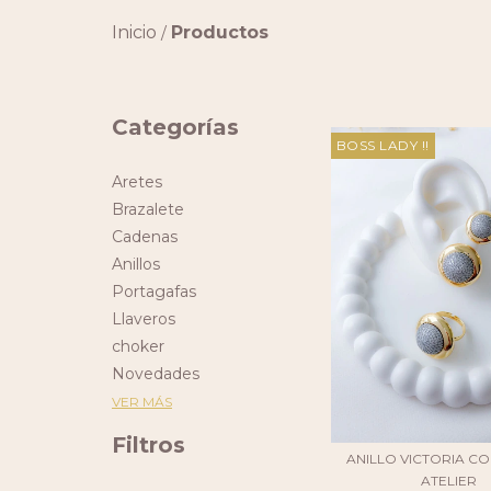
Inicio
Productos
/
Categorías
BOSS LADY !!
Aretes
Brazalete
Cadenas
Anillos
Portagafas
Llaveros
choker
Novedades
VER MÁS
Filtros
ANILLO VICTORIA C
ATELIER