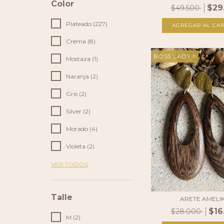
Color
$29
$49.500
Plateado (227)
AGREGAR AL CAR
Crema (8)
BOSS LADY !!
Mostaza (1)
Naranja (2)
Gris (2)
Silver (2)
Morado (4)
Violeta (2)
VER TODOS
Talle
ARETE AMELI
$16
$28.000
M (2)