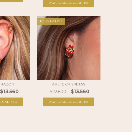
BOSS LADY !!
ORAZÓN
ARETE CRISPETAS
$13.560
$13.560
$22.600
L CARRITO