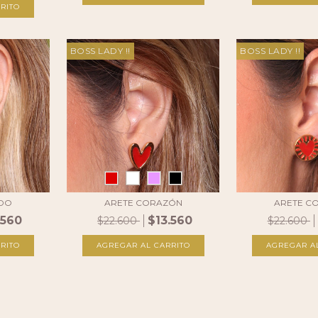
BOSS LADY !!
BOSS LADY !!
ADO
ARETE CORAZÓN
ARETE C
.560
$13.560
$22.600
$22.600
AGREGAR AL CARRITO
AGREGAR A