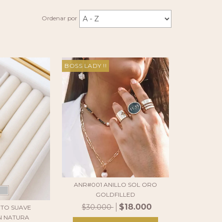
Ordenar por
BOSS LADY !!
ANR#001 ANILLO SOL ORO
GOLDFILLED
$18.000
$30.000
NTO SUAVE
N NATURA