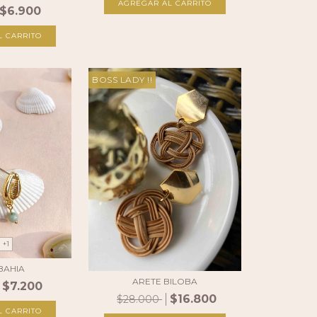
$6.900
L CARRITO
BOSS LADY !!
+1
BAHIA
ARETE BILOBA
$7.200
$16.800
$28.000
L CARRITO