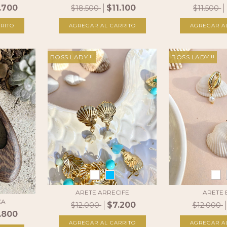
.700
$11.100
$18.500
$11.500
RITO
AGREGAR AL CARRITO
AGREGAR A
BOSS LADY !!
BOSS LADY !!
ARETE ARRECIFE
ARETE 
KA
$7.200
$12.000
$12.000
.800
AGREGAR AL CARRITO
AGREGAR A