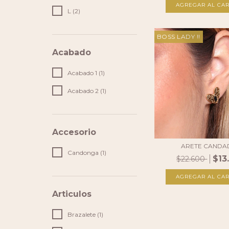
L (2)
BOSS LADY !!
Acabado
Acabado 1 (1)
Acabado 2 (1)
Accesorio
ARETE CAND
Candonga (1)
$13
$22.600
Articulos
Brazalete (1)