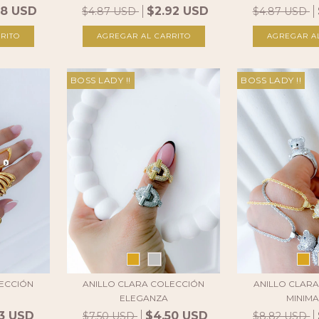
18 USD
$2.92 USD
$4.87 USD
$4.87 USD
RITO
AGREGAR AL CARRITO
BOSS LADY !!
BOSS LADY !!
LECCIÓN
ANILLO CLARA COLECCIÓN
ANILLO CLAR
ELEGANZA
MINIMA
13 USD
$4.50 USD
$7.50 USD
$8.82 USD