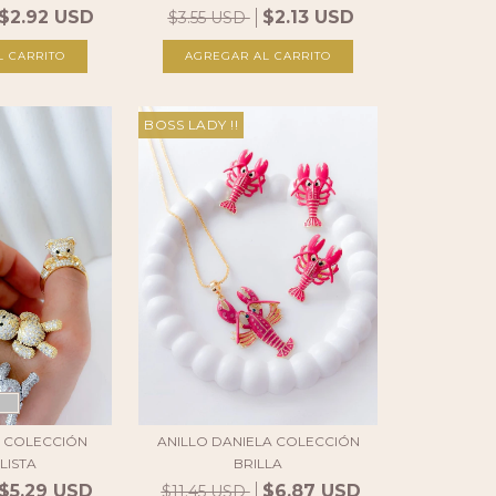
$2.92 USD
$2.13 USD
$3.55 USD
AGREGAR AL CARRITO
BOSS LADY !!
A COLECCIÓN
ANILLO DANIELA COLECCIÓN
LISTA
BRILLA
$5.29 USD
$6.87 USD
$11.45 USD