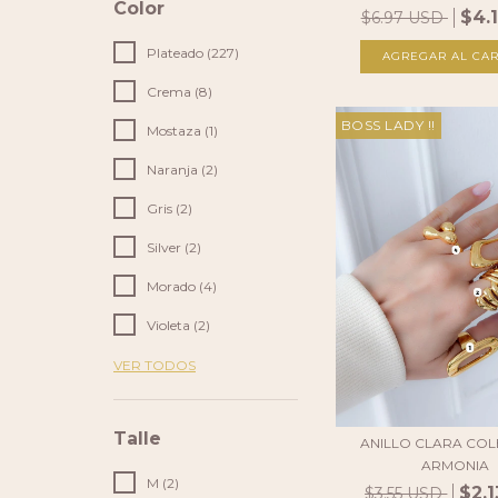
Color
$4.
$6.97 USD
Plateado (227)
AGREGAR AL CAR
Crema (8)
BOSS LADY !!
Mostaza (1)
Naranja (2)
Gris (2)
Silver (2)
Morado (4)
Violeta (2)
VER TODOS
Talle
ANILLO CLARA CO
ARMONIA
M (2)
$2.
$3.55 USD