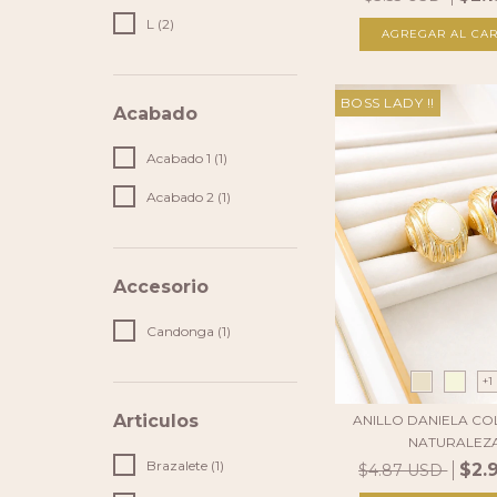
L (2)
AGREGAR AL CAR
BOSS LADY !!
Acabado
Acabado 1 (1)
Acabado 2 (1)
Accesorio
Candonga (1)
+1
Articulos
ANILLO DANIELA CO
NATURALEZ
Brazalete (1)
$2.
$4.87 USD