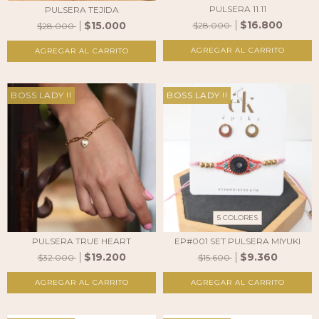
PULSERA 11.11
PULSERA TEJIDA
$16.800
$15.000
$28.000
$28.000
AGREGAR AL CARRITO
AGREGAR AL CARRITO
BOSS LADY !!
BOSS LADY !!
5 COLORES
PULSERA TRUE HEART
EP#001 SET PULSERA MIYUKI
$19.200
$9.360
$32.000
$15.600
AGREGAR AL CARRITO