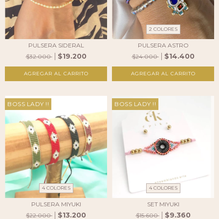
2 COLORES
PULSERA SIDERAL
PULSERA ASTRO
$19.200
$14.400
$32.000
$24.000
AGREGAR AL CARRITO
BOSS LADY !!
BOSS LADY !!
4 COLORES
4 COLORES
PULSERA MIYUKI
SET MIYUKI
$13.200
$9.360
$22.000
$15.600